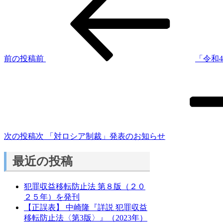
前の投稿
前
「令和
次の投稿
次
「対ロシア制裁」発表のお知らせ
最近の投稿
犯罪収益移転防止法 第８版（２０
２５年）を発刊
【正誤表】 中崎隆『詳説 犯罪収益
移転防止法〈第3版〉』（2023年）