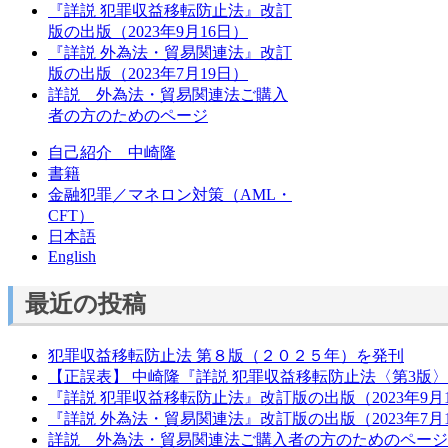
『詳説 犯罪収益移転防止法』改訂
版の出版（2023年9月16日）
『詳説 外為法・貿易関連法』改訂
版の出版（2023年7月19日）
詳説 外為法・貿易関連法ご購入
者の方のためのページ
自己紹介 中崎隆
書籍
金融犯罪／マネロン対策（AML・
CFT）
日本語
English
最近の投稿
犯罪収益移転防止法 第８版（２０２５年）を発刊
【正誤表】 中崎隆『詳説 犯罪収益移転防止法〈第3版〉』
『詳説 犯罪収益移転防止法』改訂版の出版（2023年9月
『詳説 外為法・貿易関連法』改訂版の出版（2023年7月
詳説 外為法・貿易関連法ご購入者の方のためのページ