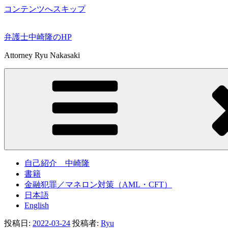
コンテンツへスキップ
弁護士中崎隆のHP
Attorney Ryu Nakasaki
自己紹介 中崎隆
書籍
金融犯罪／マネロン対策（AML・CFT）
日本語
English
投稿日:
2022-03-24
投稿者:
Ryu