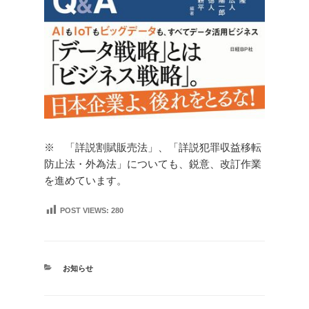
※ 「詳説割賦販売法」、「詳説犯罪収益移転
防止法・外為法」についても、鋭意、改訂作業
を進めています。
POST VIEWS:
280
カ
お知らせ
テ
ゴ
リ