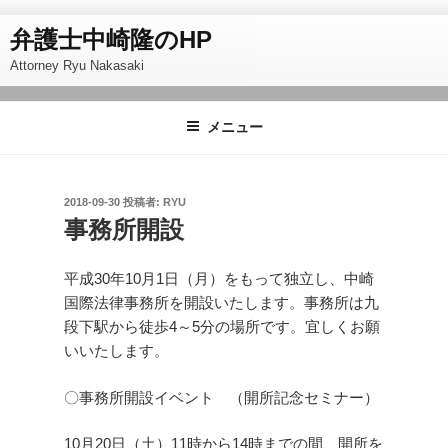
コ
ン
弁護士中崎隆のHP
テ
Attorney Ryu Nakasaki
ン
ツ
メニュー
へ
ス
キ
ッ
投
2018-09-30
投稿者:
RYU
稿
事務所開設
プ
日:
平成30年10月1日（月）をもって独立し、中崎
国際法律事務所を開設いたします。事務所は九
段下駅から徒歩4～5分の場所です。宜しくお願
いいたします。
〇事務所開設イベント （開所記念セミナー）
10月20日（土）11時から14時までの間、開所を