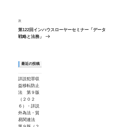
ー
投
稿
次
次
ナ
の
第122回インハウスローヤーセミナー「データ
ビ
投
戦略と法務」
稿
ゲ
ー
シ
最近の投稿
ョ
ン
詳説犯罪収
益移転防止
法 第９版
（２０２
６）・詳説
外為法・貿
易関連法
第９版（２