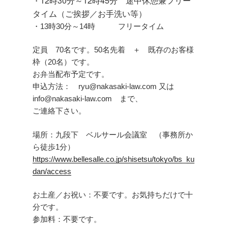
12時30分～12時45分 途中休憩兼フリー
・
タイム（ご挨拶／お手洗い等）
・13時30分～14時 フリータイム
定員 70名です。50名先着 ＋ 既存のお客様
枠（20名）です。
お弁当配布予定です。
申込方法： ryu@nakasaki-law.com 又は
info@nakasaki-law.com まで、
ご連絡下さい。
場所：九段下 ベルサール会議室 （事務所か
ら徒歩1分）
https://www.bellesalle.co.jp/shisetsu/tokyo/bs_ku
dan/access
お土産／お祝い：不要です。お気持ちだけで十
分です。
参加料：不要です。