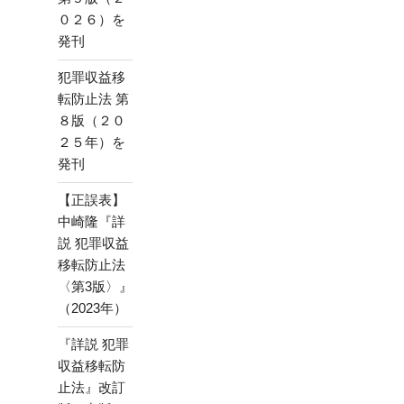
０２６）を
発刊
犯罪収益移
転防止法 第
８版（２０
２５年）を
発刊
【正誤表】
中崎隆『詳
説 犯罪収益
移転防止法
〈第3版〉』
（2023年）
『詳説 犯罪
収益移転防
止法』改訂